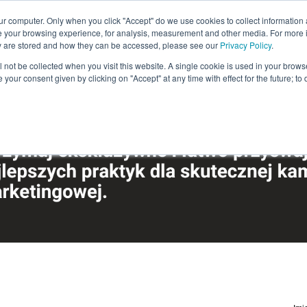
ur computer. Only when you click "Accept" do we use cookies to collect information 
e your browsing experience, for analysis, measurement and other media. For more 
ey are stored and how they can be accessed, please see our
Privacy Policy
.
ill not be collected when you visit this website. A single cookie is used in your bro
your consent given by clicking on "Accept" at any time with effect for the future; to d