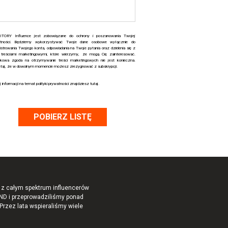
ITORY Influence jest zobowiązane do ochrony i poszanowania Twojej
atności. Będziemy wykorzystywać Twoje dane osobowe wyłącznie do
istrowania Twojego konta, odpowiadania na Twoje pytania oraz dzielenia się z
treściami marketingowymi, które wierzymy, że mogą Cię zainteresować.
kowa zgoda na otrzymywanie treści marketingowych nie jest konieczna.
taj, że w dowolnym momencie możesz zrezygnować z subskrypcji.
j informacji na temat polityki prywatności znajdziesz
tutaj
.
i z całym spektrum influencerów
RND i przeprowadziliśmy ponad
Przez lata wspieraliśmy wiele