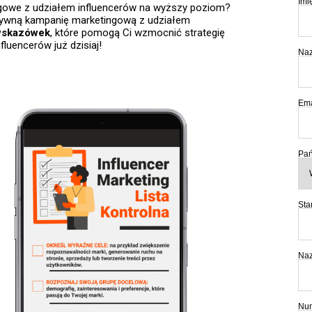
Imi
gowe z udziałem influencerów na wyższy poziom?
ktywną kampanię marketingową z udziałem
wskazówek
, które pomogą Ci wzmocnić strategię
fluencerów już dzisiaj!
Naz
Ema
Pań
Sta
Naz
Num