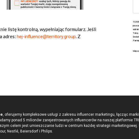
TERR
pryw
ie listę kontrolną, wypełniając formularz. Jeśli
admin
Tobą 
na adres:
. Z
hej-influence@territory.group
Dodat
Pamię
Więce
ce
, oferujemy kompleksowe usługi z zakresu influencer marketingu, łącząc mark
siadamy ponad 5 milionów zarejestrowanych influencerów na naszej platformie T
szym celem jest umieszczanie ludzi w centrum każdej strategii marketingowej. 
our, Nestlé, Beiersdorf i Philips.