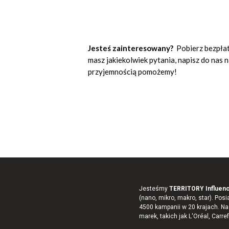
Jesteś zainteresowany?
Pobierz bezpłatn
masz jakiekolwiek pytania, napisz do nas 
przyjemnością pomożemy!
Jesteśmy
TERRITORY Influen
(nano, mikro, makro, star). Po
4500 kampanii w 20 krajach. Na
marek, takich jak L'Oréal, Carref