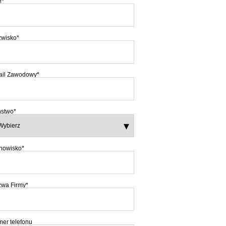
ę
*
wisko
*
il Zawodowy
*
stwo
*
nowisko
*
wa Firmy
*
er telefonu