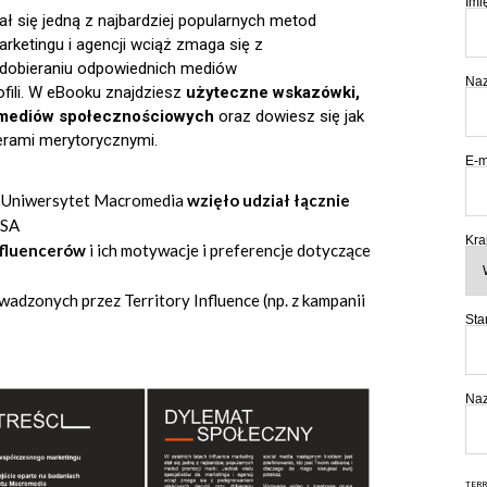
Imi
tał się jedną z najbardziej popularnych metod
arketingu i agencji wciąż zmaga się z
 dobieraniu odpowiednich mediów
Naz
fili. W eBooku znajdziesz
użyteczne wskazówki,
i mediów społecznościowych
oraz dowiesz się jak
nerami merytorycznymi.
E-m
 Uniwersytet Macromedia
wzięło udział łącznie
USA
Kra
nfluencerów
i ich motywacje i preferencje dotyczące
wadzonych przez Territory Influence (np. z kampanii
Sta
Naz
TERR