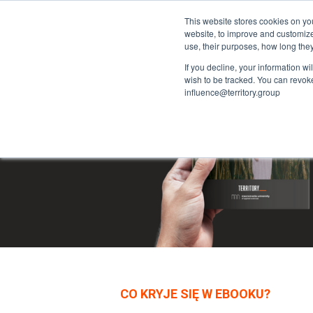
This website stores cookies on yo
website, to improve and customiz
use, their purposes, how long th
If you decline, your information w
wish to be tracked. You can revoke 
influence@territory.group
CO KRYJE SIĘ W EBOOKU?