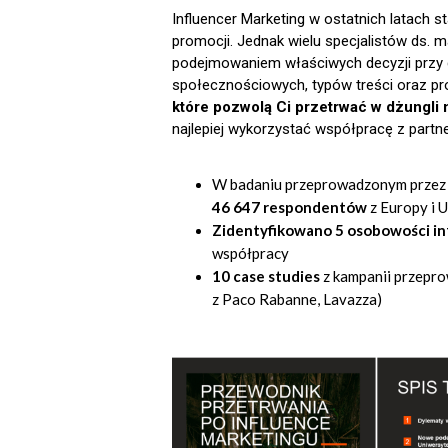
Influencer Marketing w ostatnich latach s
promocji. Jednak wielu specjalistów ds. m
podejmowaniem właściwych decyzji przy
społecznościowych, typów treści oraz pro
które pozwolą Ci przetrwać w dżungl
najlepiej wykorzystać współpracę z part
W badaniu przeprowadzonym przez
46 647 respondentów
z Europy i 
Zidentyfikowano 5 osobowości i
współpracy
10 case studies
z kampanii przepro
z Paco Rabanne, Lavazza)