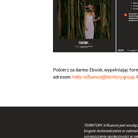
Pobierz za darmo Ebook, wypełniając form
adresem:
.
hello-influence@territory.group
TERRITORY Influence jest wiodąc
bogate doświadczenie w zakresie 
umieszczenie społeczności w ce