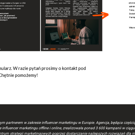
pryw
admin
Tobą 
Dodat
Pamię
Więce
ularz. W razie pytań prosimy o kontakt pod
 Chętnie pomożemy!
ym partnerem w zakresie influencer marketingu w Europie. Agencja, będąca części
influencer marketingu offline i online, zrealizowała ponad 3 600 kampanii w ciągu o
ntrum strategii marketingowych poprzez dostarczanie najlepszych rozwiązań dla m