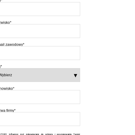
ę
*
wisko
*
ail zawodowy
*
j
*
nowisko
*
wa firmy
*
ITORY Influence jest zobowiązane do ochrony i poszanowania Twojej