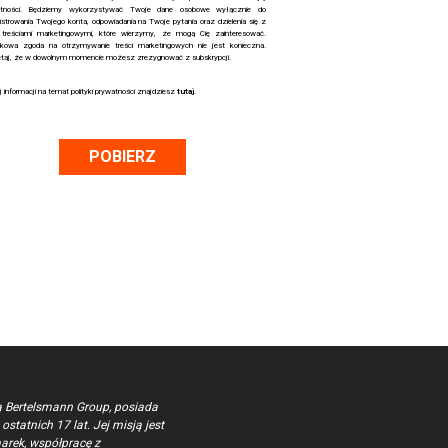
atności. Będziemy wykorzystywać Twoje dane osobowe wyłącznie do
istrowania Twojego konta, odpowiadania na Twoje pytania oraz dzielenia się z
treściami marketingowymi, które wierzymy, że mogą Cię zainteresować.
kowa zgoda na otrzymywanie treści marketingowych nie jest konieczna.
taj, że w dowolnym momencie możesz zrezygnować z subskrypcji.
j informacji na temat polityki prywatności znajdziesz
tutaj
.
ą Bertelsmann Group, posiada
statnich 17 lat. Jej misją jest
arek, współpracę z