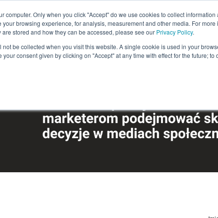
ur computer. Only when you click "Accept" do we use cookies to collect information 
e your browsing experience, for analysis, measurement and other media. For more 
ey are stored and how they can be accessed, please see our
Privacy Policy
.
ill not be collected when you visit this website. A single cookie is used in your bro
your consent given by clicking on "Accept" at any time with effect for the future; to d